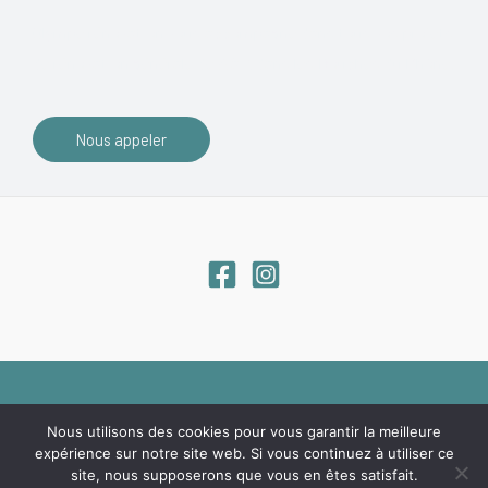
Olympe rénovation vous accompagne dans tous vos projets
de rénovation générale de A à Z dans les Bouches du Rhône.
Nous appeler
Copyright © 2026 OLYMPE RENOVATION
Nous utilisons des cookies pour vous garantir la meilleure
Plan de site
Mentions légales
RGPD
Création site web & SEO
expérience sur notre site web. Si vous continuez à utiliser ce
site, nous supposerons que vous en êtes satisfait.
by